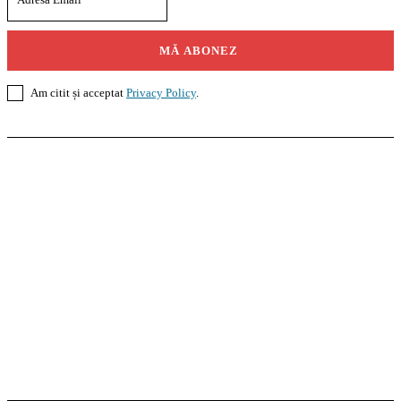
MĂ ABONEZ
Am citit și acceptat
Privacy Policy
.
Casoteca.ro
Noutăți
Amenajări
Grădină
Info Util
InformaTeca.ro
Știri
Politică
Economie
Educație
Sport
Agricultură
Casă și Grădină
Agroteca.ro
La Zi
Produse
Utilaje
Pedagoteca.ro
Știrile din Educație
Preșcolar
Școală
Universitar
Studii în Străinătate
MoneyBuzz
Bani
Business
Tech
Green
Retail
București
English
Goool.ro
Superliga
Liga 2
Liga 3
Steaua
Dinamo
Rapid
PRescu
România Informată
Curierul Național
Prahova Liberă
Slatina Buzz
HomeTalks