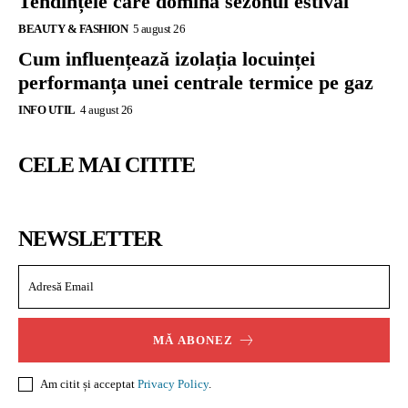
Tendințele care domină sezonul estival
BEAUTY & FASHION
5 august 26
Cum influențează izolația locuinței
performanța unei centrale termice pe gaz
INFO UTIL
4 august 26
CELE MAI CITITE
NEWSLETTER
MĂ ABONEZ
Am citit și acceptat
Privacy Policy
.