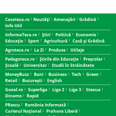
Casoteca.ro
Noutăți
Amenajări
Grădină
Info Util
InformaTeca.ro
Știri
Politică
Economie
Educație
Sport
Agricultură
Casă și Grădină
Agroteca.ro
La Zi
Produse
Utilaje
Pedagoteca.ro
Știrile din Educație
Preșcolar
Școală
Universitar
Studii în Străinătate
MoneyBuzz
Bani
Business
Tech
Green
Retail
București
English
Goool.ro
Superliga
Liga 2
Liga 3
Steaua
Dinamo
Rapid
PRescu
România Informată
Curierul Național
Prahova Liberă