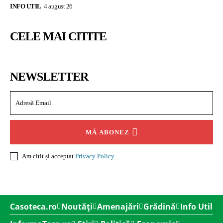
INFO UTIL
4 august 26
CELE MAI CITITE
NEWSLETTER
MĂ ABONEZ
Am citit și acceptat
Privacy Policy
.
Casoteca.ro
Noutăți
Amenajări
Grădină
Info Util