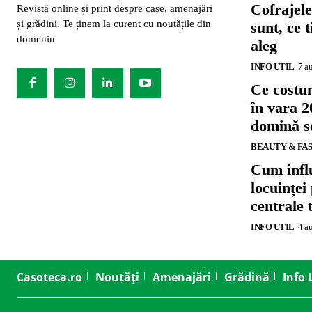
Cofrajele
Revistă online și print despre case, amenajări
și grădini. Te ținem la curent cu noutățile din
sunt, ce 
domeniu
aleg
INFO UTIL
7 a
Ce costu
în vara 2
domină se
BEAUTY & FA
Cum influ
locuinței
centrale 
INFO UTIL
4 a
Casoteca.ro
Noutăți
Amenajări
Grădină
Info 