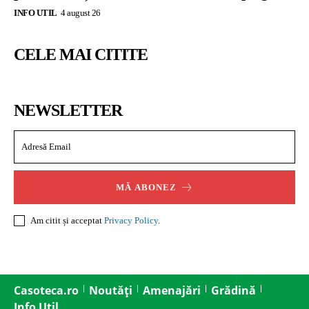
INFO UTIL
4 august 26
CELE MAI CITITE
NEWSLETTER
MĂ ABONEZ
Am citit și acceptat
Privacy Policy
.
Casoteca.ro
Noutăți
Amenajări
Grădină
Info Util