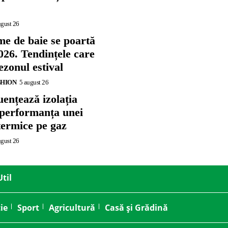
ugust 26
me de baie se poartă
026. Tendințele care
zonul estival
SHION
5 august 26
ențează izolația
 performanța unei
termice pe gaz
ugust 26
Util
ie
Sport
Agricultură
Casă și Grădină