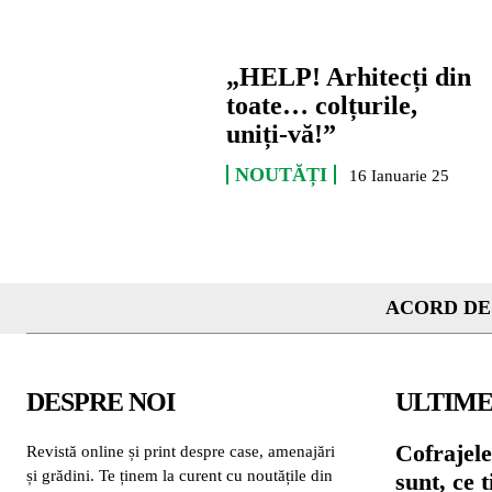
„HELP! Arhitecți din
toate… colțurile,
uniți-vă!”
NOUTĂȚI
16 Ianuarie 25
ACORD DE
DESPRE NOI
ULTIME
Cofrajele
Revistă online și print despre case, amenajări
și grădini. Te ținem la curent cu noutățile din
sunt, ce 