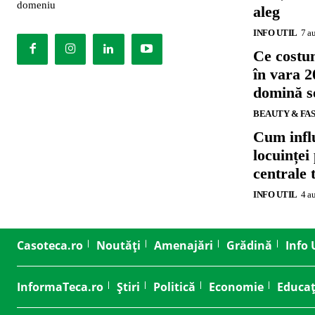
domeniu
aleg
INFO UTIL
7 a
Ce costu
în vara 2
domină se
BEAUTY & FA
Cum influ
locuinței
centrale 
INFO UTIL
4 a
Casoteca.ro
Noutăți
Amenajări
Grădină
Info 
InformaTeca.ro
Știri
Politică
Economie
Educaț