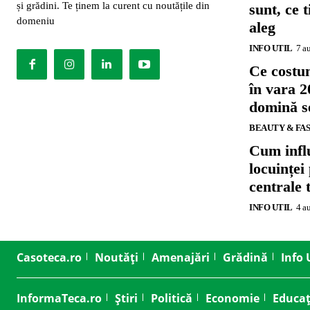
și grădini. Te ținem la curent cu noutățile din
sunt, ce 
domeniu
aleg
INFO UTIL
7 a
Ce costu
în vara 2
domină se
BEAUTY & FA
Cum influ
locuinței
centrale 
INFO UTIL
4 a
Casoteca.ro
Noutăți
Amenajări
Grădină
Info 
InformaTeca.ro
Știri
Politică
Economie
Educaț