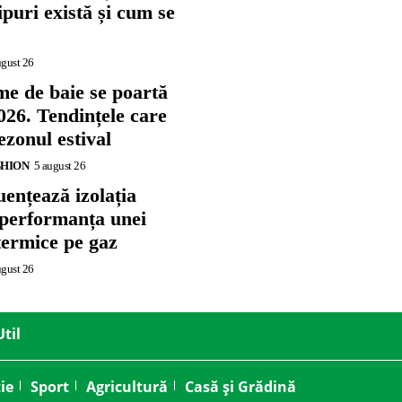
tipuri există și cum se
ugust 26
me de baie se poartă
026. Tendințele care
zonul estival
SHION
5 august 26
ențează izolația
 performanța unei
termice pe gaz
ugust 26
Util
ie
Sport
Agricultură
Casă și Grădină