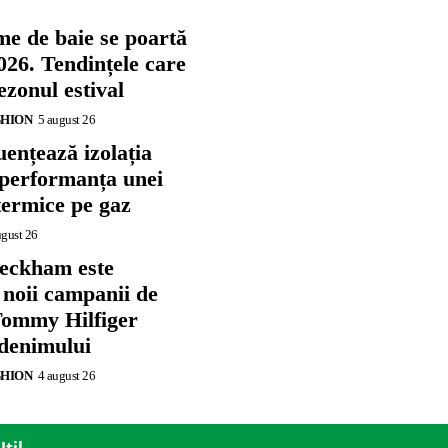
me de baie se poartă
026. Tendințele care
zonul estival
SHION
5 august 26
ențează izolația
 performanța unei
termice pe gaz
ugust 26
eckham este
 noii campanii de
ommy Hilfiger
 denimului
SHION
4 august 26