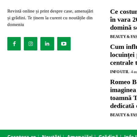
Ce costu
Revistă online și print despre case, amenajări
și grădini. Te ținem la curent cu noutățile din
în vara 2
domeniu
domină se
BEAUTY & FA
Cum influ
locuinței
centrale 
INFO UTIL
4 a
Romeo B
imaginea
toamnă T
dedicată
BEAUTY & FA