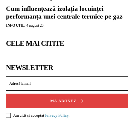
Cum influențează izolația locuinței
performanța unei centrale termice pe gaz
INFO UTIL
4 august 26
CELE MAI CITITE
NEWSLETTER
MĂ ABONEZ
Am citit și acceptat
Privacy Policy
.