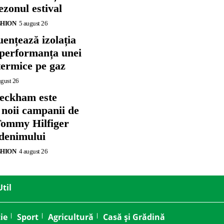
zonul estival
SHION
5 august 26
ențează izolația
 performanța unei
termice pe gaz
ugust 26
eckham este
 noii campanii de
ommy Hilfiger
 denimului
SHION
4 august 26
Util
ie
Sport
Agricultură
Casă și Grădină