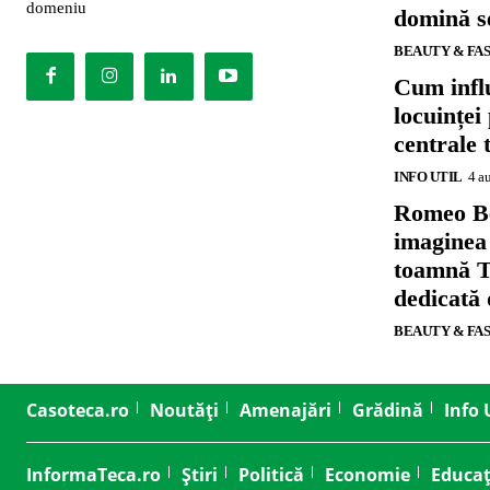
domeniu
domină se
BEAUTY & FA
Cum influ
locuinței
centrale 
INFO UTIL
4 a
Romeo B
imaginea
toamnă T
dedicată
BEAUTY & FA
Casoteca.ro
Noutăți
Amenajări
Grădină
Info 
InformaTeca.ro
Știri
Politică
Economie
Educaț