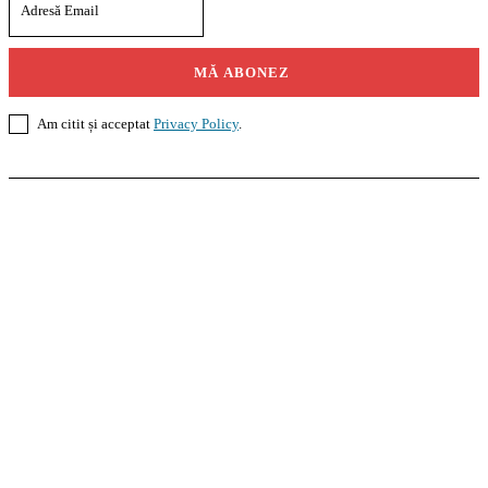
MĂ ABONEZ
Am citit și acceptat
Privacy Policy
.
Casoteca.ro
Noutăți
Amenajări
Grădină
Info Util
InformaTeca.ro
Știri
Politică
Economie
Educație
Sport
Agricultură
Casă și Grădină
Agroteca.ro
La Zi
Produse
Utilaje
Pedagoteca.ro
Știrile din Educație
Preșcolar
Școală
Universitar
Studii în Străinătate
MoneyBuzz
Bani
Business
Tech
Green
Retail
București
English
Goool.ro
Superliga
Liga 2
Liga 3
Steaua
Dinamo
Rapid
PRescu
România Informată
Curierul Național
Prahova Liberă
Slatina Buzz
HomeTalks