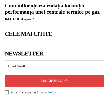
Cum influențează izolația locuinței
performanța unei centrale termice pe gaz
INFO UTIL
4 august 26
CELE MAI CITITE
NEWSLETTER
MĂ ABONEZ
Am citit și acceptat
Privacy Policy
.