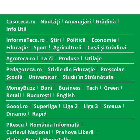
Casoteca.ro
Noutăți
Amenajări
Grădină
Info Util
InformaTeca.ro
Știri
Politică
Economie
Educație
Sport
Agricultură
Casă și Grădină
Agroteca.ro
La Zi
Produse
Utilaje
Pedagoteca.ro
Știrile din Educație
Preșcolar
Școală
Universitar
Studii în Străinătate
MoneyBuzz
Bani
Business
Tech
Green
Retail
București
English
Goool.ro
Superliga
Liga 2
Liga 3
Steaua
Dinamo
Rapid
PRescu
România Informată
Curierul Național
Prahova Liberă
Slatina Buzz
HomeTalks