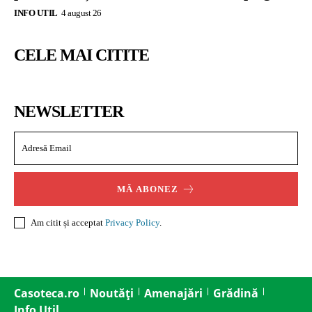
INFO UTIL
4 august 26
CELE MAI CITITE
NEWSLETTER
MĂ ABONEZ
Am citit și acceptat
Privacy Policy
.
Casoteca.ro
Noutăți
Amenajări
Grădină
Info Util