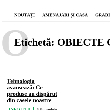
NOUTĂȚI
AMENAJĂRI ȘI CASĂ
GRĂD
O
Etichetă:
OBIECTE 
Tehnologia
avansează: Ce
produse au dispărut
din casele noastre
INFO UTIL
3 Septembrie