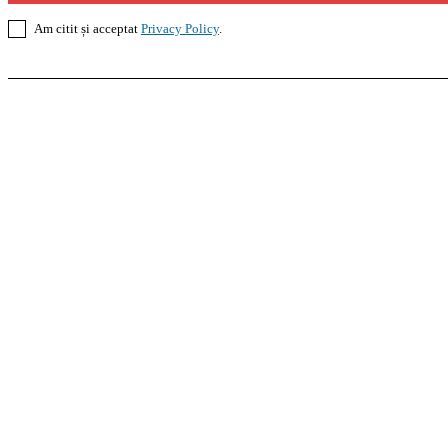
Am citit și acceptat
Privacy Policy
.
Casoteca.ro
Noutăți
Amenajări
Grădină
Info Util
InformaTeca.ro
Știri
Politică
Economie
Educație
S
Agroteca.ro
La Zi
Produse
Utilaje
Pedagoteca.ro
Știrile din Educație
Preșcolar
Școal
MoneyBuzz
Bani
Business
Tech
Green
Retail
Bucu
Goool.ro
Superliga
Liga 2
Liga 3
Steaua
Dinamo
R