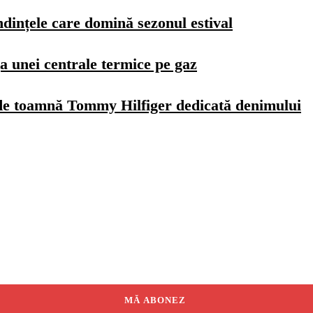
dințele care domină sezonul estival
a unei centrale termice pe gaz
de toamnă Tommy Hilfiger dedicată denimului
MĂ ABONEZ