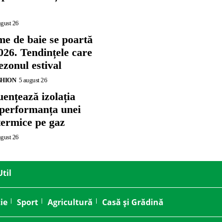
ugust 26
me de baie se poartă
026. Tendințele care
zonul estival
SHION
5 august 26
ențează izolația
 performanța unei
termice pe gaz
ugust 26
Util
ie
Sport
Agricultură
Casă și Grădină