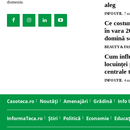
domeniu
aleg
INFO UTIL
7 a
Ce costu
în vara 2
domină se
BEAUTY & FA
Cum influ
locuinței
centrale 
INFO UTIL
4 a
Casoteca.ro
Noutăți
Amenajări
Grădină
Info 
InformaTeca.ro
Știri
Politică
Economie
Educaț