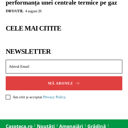
performanța unei centrale termice pe gaz
INFO UTIL
4 august 26
CELE MAI CITITE
NEWSLETTER
MĂ ABONEZ
Am citit și acceptat
Privacy Policy
.
Casoteca.ro
Noutăți
Amenajări
Grădină