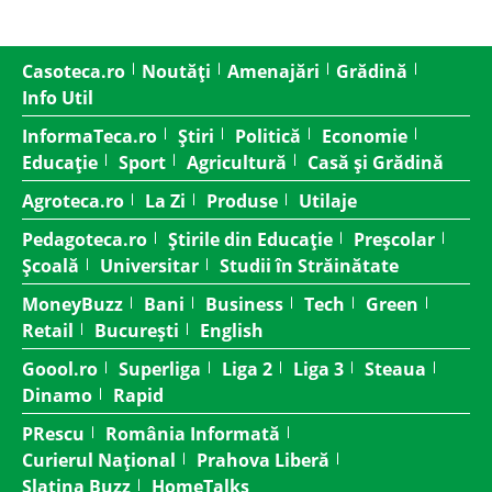
Casoteca.ro
Noutăți
Amenajări
Grădină
Info Util
InformaTeca.ro
Știri
Politică
Economie
Educație
Sport
Agricultură
Casă și Grădină
Agroteca.ro
La Zi
Produse
Utilaje
Pedagoteca.ro
Știrile din Educație
Preșcolar
Școală
Universitar
Studii în Străinătate
MoneyBuzz
Bani
Business
Tech
Green
Retail
București
English
Goool.ro
Superliga
Liga 2
Liga 3
Steaua
Dinamo
Rapid
PRescu
România Informată
Curierul Național
Prahova Liberă
Slatina Buzz
HomeTalks