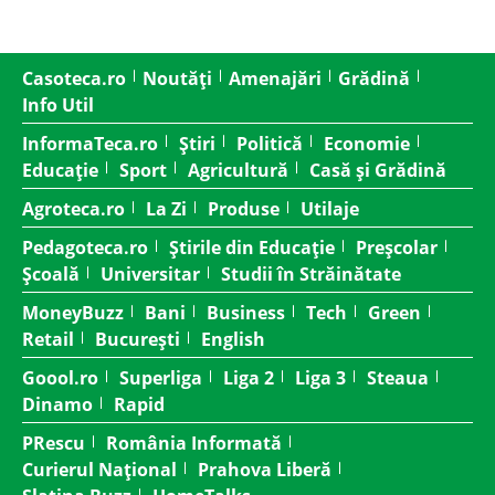
Casoteca.ro
Noutăți
Amenajări
Grădină
Info Util
InformaTeca.ro
Știri
Politică
Economie
Educație
Sport
Agricultură
Casă și Grădină
Agroteca.ro
La Zi
Produse
Utilaje
Pedagoteca.ro
Știrile din Educație
Preșcolar
Școală
Universitar
Studii în Străinătate
MoneyBuzz
Bani
Business
Tech
Green
Retail
București
English
Goool.ro
Superliga
Liga 2
Liga 3
Steaua
Dinamo
Rapid
PRescu
România Informată
Curierul Național
Prahova Liberă