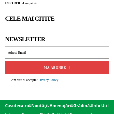
INFO UTIL
4 august 26
CELE MAI CITITE
NEWSLETTER
MĂ ABONEZ
Am citit și acceptat
Privacy Policy
.
Casoteca.ro
Noutăți
Amenajări
Grădină
Info Util