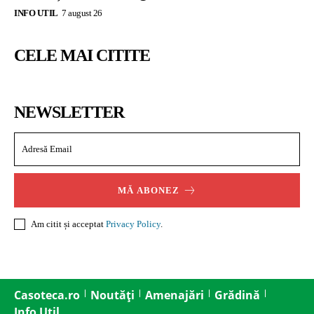
INFO UTIL
7 august 26
CELE MAI CITITE
NEWSLETTER
MĂ ABONEZ
Am citit și acceptat
Privacy Policy
.
Casoteca.ro
Noutăți
Amenajări
Grădină
Info Util