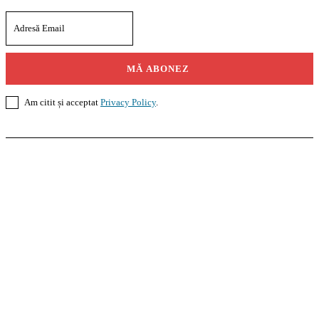
MĂ ABONEZ
Am citit și acceptat
Privacy Policy
.
Casoteca.ro
Noutăți
Amenajări
Grădină
Info Util
InformaTeca.ro
Știri
Politică
Economie
Educație
Sport
Agricultură
Casă și Grădină
Agroteca.ro
La Zi
Produse
Utilaje
Pedagoteca.ro
Știrile din Educație
Preșcolar
Școală
Universitar
Studii în Străinătate
MoneyBuzz
Bani
Business
Tech
Green
Retail
București
English
Goool.ro
Superliga
Liga 2
Liga 3
Steaua
Dinamo
Rapid