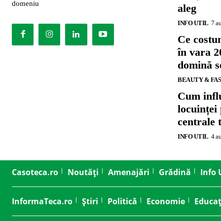
domeniu
aleg
INFO UTIL
7 a
Ce costu
în vara 2
domină se
BEAUTY & FA
Cum influ
locuinței
centrale 
INFO UTIL
4 a
Casoteca.ro
Noutăți
Amenajări
Grădină
Info 
InformaTeca.ro
Știri
Politică
Economie
Educaț