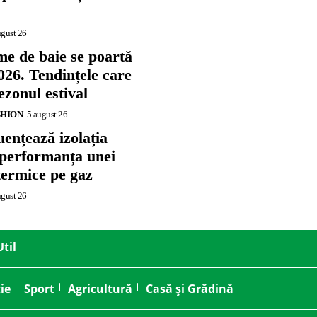
ugust 26
me de baie se poartă
026. Tendințele care
zonul estival
SHION
5 august 26
ențează izolația
 performanța unei
termice pe gaz
ugust 26
Util
ie
Sport
Agricultură
Casă și Grădină