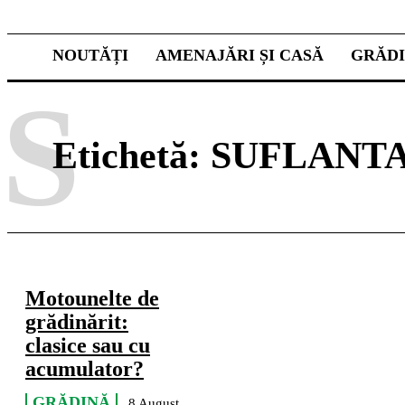
NOUTĂȚI
AMENAJĂRI ȘI CASĂ
GRĂD
S
Etichetă:
SUFLANT
Motounelte de
grădinărit:
clasice sau cu
acumulator?
GRĂDINĂ
8 August