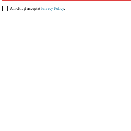
Am citit și acceptat
Privacy Policy
.
Casoteca.ro
Noutăți
Amenajări
Grădină
Info Util
InformaTeca.ro
Știri
Politică
Economie
Educație
S
Agroteca.ro
La Zi
Produse
Utilaje
Pedagoteca.ro
Știrile din Educație
Preșcolar
Școal
MoneyBuzz
Bani
Business
Tech
Green
Retail
Bucu
Goool.ro
Superliga
Liga 2
Liga 3
Steaua
Dinamo
R