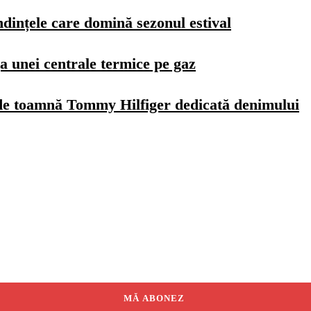
dințele care domină sezonul estival
a unei centrale termice pe gaz
de toamnă Tommy Hilfiger dedicată denimului
MĂ ABONEZ