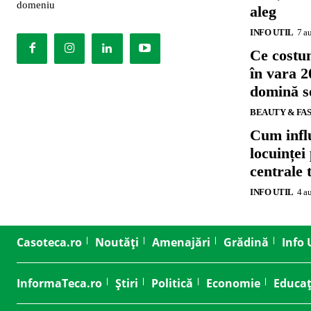
domeniu
aleg
INFO UTIL
7 a
Ce costu
în vara 2
domină se
BEAUTY & FA
Cum influ
locuinței
centrale 
INFO UTIL
4 a
Casoteca.ro
Noutăți
Amenajări
Grădină
Info 
InformaTeca.ro
Știri
Politică
Economie
Educaț