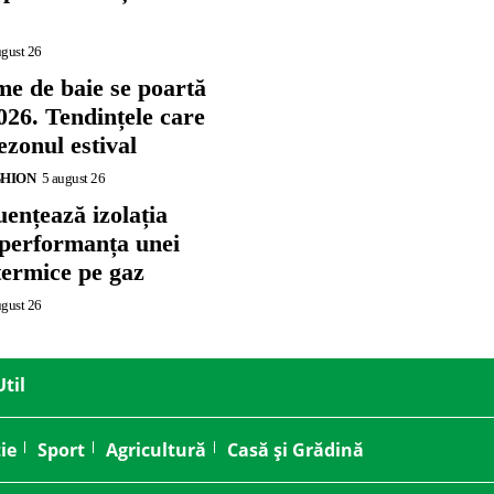
ugust 26
me de baie se poartă
026. Tendințele care
zonul estival
SHION
5 august 26
ențează izolația
 performanța unei
termice pe gaz
ugust 26
Util
ie
Sport
Agricultură
Casă și Grădină