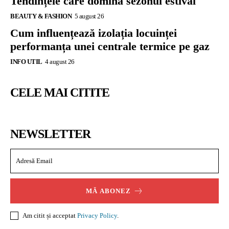
Tendințele care domină sezonul estival
BEAUTY & FASHION
5 august 26
Cum influențează izolația locuinței
performanța unei centrale termice pe gaz
INFO UTIL
4 august 26
CELE MAI CITITE
NEWSLETTER
MĂ ABONEZ
Am citit și acceptat
Privacy Policy
.