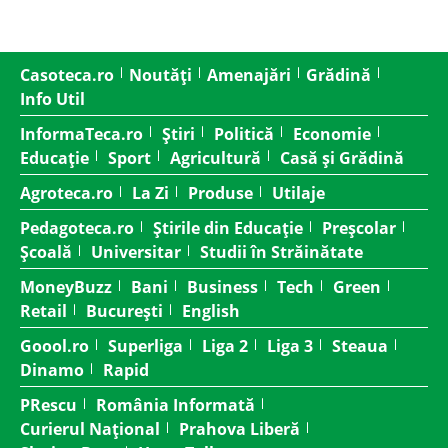
Casoteca.ro
Noutăți
Amenajări
Grădină
Info Util
InformaTeca.ro
Știri
Politică
Economie
Educație
Sport
Agricultură
Casă și Grădină
Agroteca.ro
La Zi
Produse
Utilaje
Pedagoteca.ro
Știrile din Educație
Preșcolar
Școală
Universitar
Studii în Străinătate
MoneyBuzz
Bani
Business
Tech
Green
Retail
București
English
Goool.ro
Superliga
Liga 2
Liga 3
Steaua
Dinamo
Rapid
PRescu
România Informată
Curierul Național
Prahova Liberă