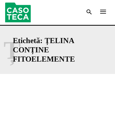
Ț
Etichetă:
ȚELINA
CONȚINE
FITOELEMENTE