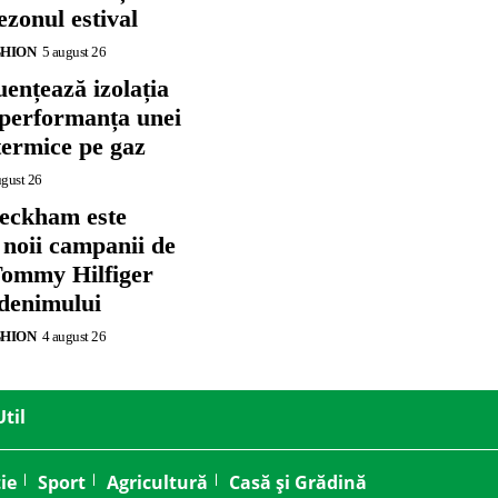
zonul estival
SHION
5 august 26
ențează izolația
 performanța unei
termice pe gaz
ugust 26
eckham este
 noii campanii de
ommy Hilfiger
 denimului
SHION
4 august 26
Util
ie
Sport
Agricultură
Casă și Grădină