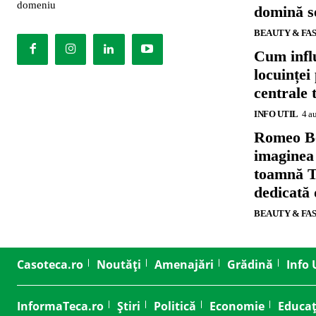
domeniu
domină se
BEAUTY & FA
Cum influ
locuinței
centrale 
INFO UTIL
4 a
Romeo B
imaginea
toamnă T
dedicată
BEAUTY & FA
Casoteca.ro
Noutăți
Amenajări
Grădină
Info 
InformaTeca.ro
Știri
Politică
Economie
Educaț