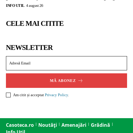
INFO UTIL
4 august 26
CELE MAI CITITE
NEWSLETTER
MĂ ABONEZ
Am citit și acceptat
Privacy Policy
.
Casoteca.ro
Noutăți
Amenajări
Grădină
Info Util