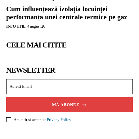
Cum influențează izolația locuinței
performanța unei centrale termice pe gaz
INFO UTIL
4 august 26
CELE MAI CITITE
NEWSLETTER
MĂ ABONEZ
Am citit și acceptat
Privacy Policy
.