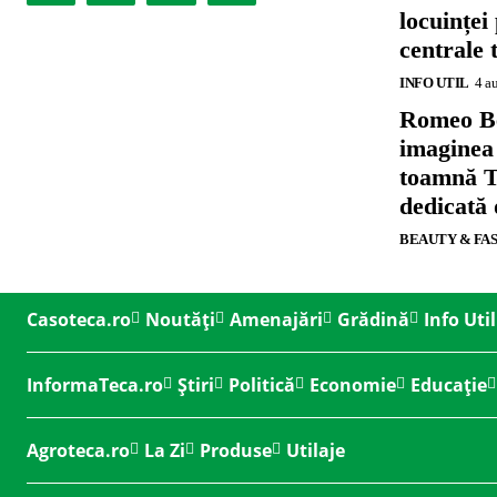
locuinței
centrale 
INFO UTIL
4 a
Romeo B
imaginea
toamnă T
dedicată
BEAUTY & FA
Casoteca.ro
Noutăți
Amenajări
Grădină
Info Util
InformaTeca.ro
Știri
Politică
Economie
Educație
Agroteca.ro
La Zi
Produse
Utilaje