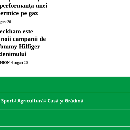
 performanța unei
termice pe gaz
ugust 26
eckham este
 noii campanii de
ommy Hilfiger
 denimului
SHION
4 august 26
Sport
Agricultură
Casă și Grădină