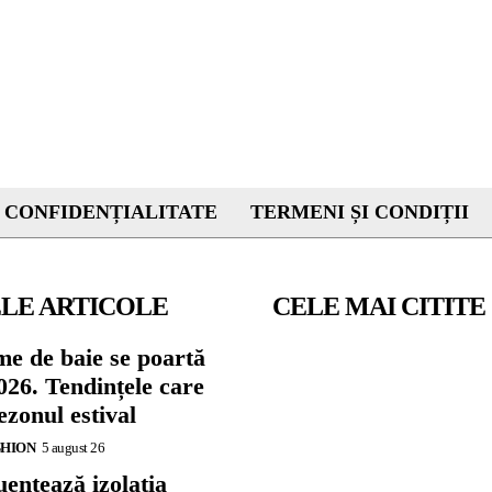
 CONFIDENȚIALITATE
TERMENI ȘI CONDIȚII
LE ARTICOLE
CELE MAI CITITE
me de baie se poartă
026. Tendințele care
zonul estival
SHION
5 august 26
ențează izolația