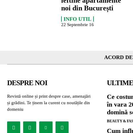
ieftine apartamente
noi din București
INFO UTIL
22 Septembrie 16
ACORD DE
DESPRE NOI
ULTIME
Ce costu
Revistă online și print despre case, amenajări
și grădini. Te ținem la curent cu noutățile din
în vara 2
domeniu
domină se
BEAUTY & FA
Cum influ