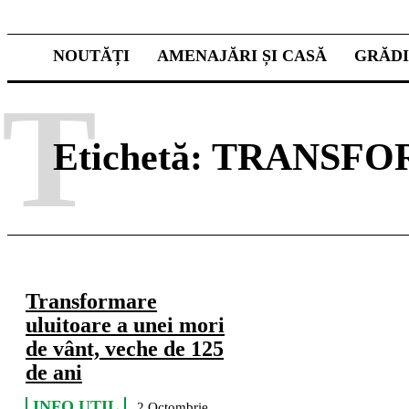
NOUTĂȚI
AMENAJĂRI ȘI CASĂ
GRĂD
T
Etichetă:
TRANSFO
Transformare
uluitoare a unei mori
de vânt, veche de 125
de ani
INFO UTIL
2 Octombrie