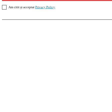
Am citit și acceptat
Privacy Policy
.
Casoteca.ro
Noutăți
Amenajări
Grădină
Info Util
InformaTeca.ro
Știri
Politică
Economie
Educație
S
Agroteca.ro
La Zi
Produse
Utilaje
Pedagoteca.ro
Știrile din Educație
Preșcolar
Școal
MoneyBuzz
Bani
Business
Tech
Green
Retail
Bucu
Goool.ro
Superliga
Liga 2
Liga 3
Steaua
Dinamo
R