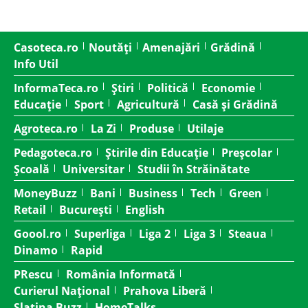
Casoteca.ro
Noutăți
Amenajări
Grădină
Info Util
InformaTeca.ro
Știri
Politică
Economie
Educație
Sport
Agricultură
Casă și Grădină
Agroteca.ro
La Zi
Produse
Utilaje
Pedagoteca.ro
Știrile din Educație
Preșcolar
Școală
Universitar
Studii în Străinătate
MoneyBuzz
Bani
Business
Tech
Green
Retail
București
English
Goool.ro
Superliga
Liga 2
Liga 3
Steaua
Dinamo
Rapid
PRescu
România Informată
Curierul Național
Prahova Liberă
Slatina Buzz
HomeTalks