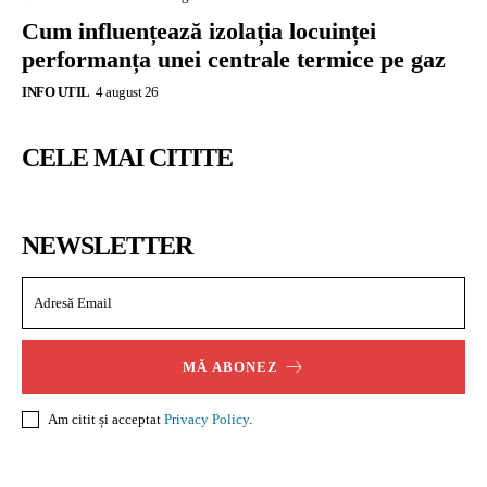
Cum influențează izolația locuinței
performanța unei centrale termice pe gaz
INFO UTIL
4 august 26
CELE MAI CITITE
NEWSLETTER
MĂ ABONEZ
Am citit și acceptat
Privacy Policy
.