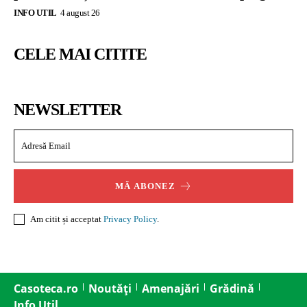
INFO UTIL
4 august 26
CELE MAI CITITE
NEWSLETTER
MĂ ABONEZ
Am citit și acceptat
Privacy Policy
.
Casoteca.ro
Noutăți
Amenajări
Grădină
Info Util