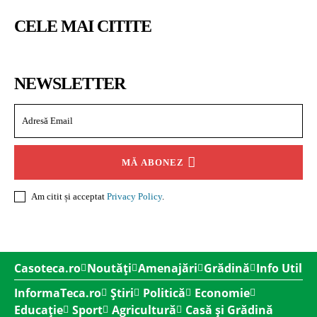
CELE MAI CITITE
NEWSLETTER
MĂ ABONEZ
Am citit și acceptat
Privacy Policy
.
Casoteca.ro
Noutăți
Amenajări
Grădină
Info Util
InformaTeca.ro
Știri
Politică
Economie
Educație
Sport
Agricultură
Casă și Grădină