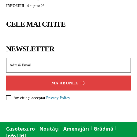
INFO UTIL
4 august 26
CELE MAI CITITE
NEWSLETTER
MĂ ABONEZ
Am citit și acceptat
Privacy Policy
.
Casoteca.ro
Noutăți
Amenajări
Grădină
Info Util