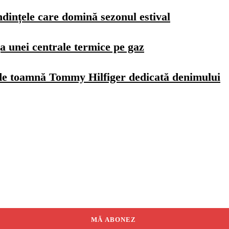
dințele care domină sezonul estival
a unei centrale termice pe gaz
de toamnă Tommy Hilfiger dedicată denimului
MĂ ABONEZ