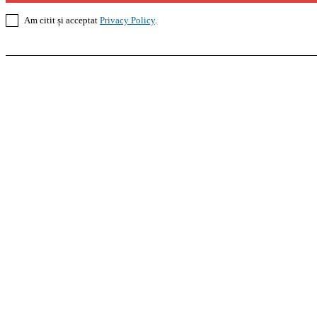
Am citit și acceptat
Privacy Policy
.
Casoteca.ro
Noutăți
Amenajări
Grădină
Info Util
InformaTeca.ro
Știri
Politică
Economie
Educație
S
Agroteca.ro
La Zi
Produse
Utilaje
Pedagoteca.ro
Știrile din Educație
Preșcolar
Școal
MoneyBuzz
Bani
Business
Tech
Green
Retail
Bucu
Goool.ro
Superliga
Liga 2
Liga 3
Steaua
Dinamo
R