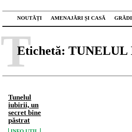
NOUTĂȚI
AMENAJĂRI ȘI CASĂ
GRĂD
T
Etichetă:
TUNELUL 
Tunelul
iubirii, un
secret bine
păstrat
INFO UTIL