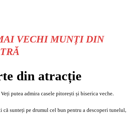
MAI VECHI MUNȚI DIN
STRĂ
te din atracție
eți putea admira casele pitorești și biserica veche.
i că sunteți pe drumul cel bun pentru a descoperi tunelul,