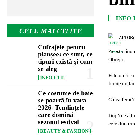
INFO 
CELE MAI CITITE
AUTOR:
Cofrajele pentru
Acest minuna
planșee: ce sunt, ce
Obreja.
tipuri există și cum
se aleg
Este un loc 
INFO UTIL
ferate un fa
Ce costume de baie
se poartă în vara
Calea ferată
2026. Tendințele
care domină
După ce a fo
sezonul estival
cele din urm
BEAUTY & FASHION