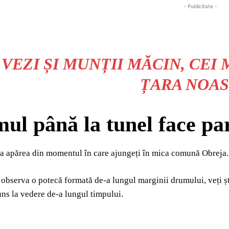
- Publicitate -
VEZI ȘI
MUNȚII MĂCIN, CEI 
ȚARA NOA
ul până la tunel face par
a apărea din momentul în care ajungeți în mica comună Obreja. V
observa o potecă formată de-a lungul marginii drumului, veți șt
uns la vedere de-a lungul timpului.