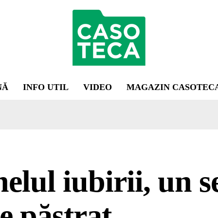
NĂ
INFO UTIL
VIDEO
MAGAZIN CASOTEC
elul iubirii, un s
e păstrat