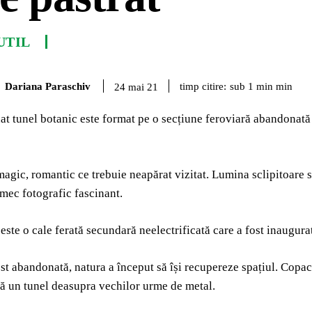
UTIL
Dariana Paraschiv
timp citire:
sub 1 min
min
24 mai 21
t tunel botanic este format pe o secțiune feroviară abandonată
magic, romantic ce trebuie neapărat vizitat. Lumina sclipitoare s
rmec fotografic fascinant.
 este o cale ferată secundară neelectrificată care a fost inaugura
st abandonată, natura a început să își recupereze spațiul. Copaci
ă un tunel deasupra vechilor urme de metal.