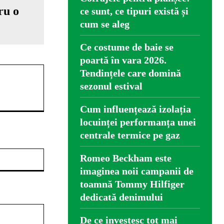
ru o
ce sunt, ce tipuri există și
cum se aleg
Ce costume de baie se
poartă în vara 2026.
Tendințele care domină
sezonul estival
Cum influențează izolația
locuinței performanța unei
centrale termice pe gaz
Website:
Romeo Beckham este
imaginea noii campanii de
toamnă Tommy Hilfiger
dedicată denimului
De ce investesc tot mai