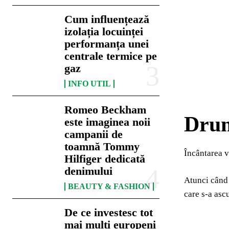
Cum influențează
izolația locuinței
performanța unei
centrale termice pe
gaz
INFO UTIL
Romeo Beckham
Drum
este imaginea noii
campanii de
toamnă Tommy
Încântarea v
Hilfiger dedicată
denimului
Atunci când 
BEAUTY & FASHION
care s-a asc
De ce investesc tot
mai mulți europeni