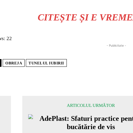
CITEȘTE ȘI
E VREME
ws:
22
- Publicitate -
OBREJA
TUNELUL IUBIRII
ARTICOLUL URMĂTOR