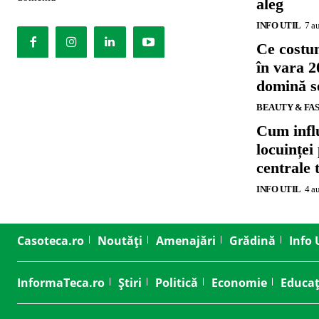
aleg
INFO UTIL
7 a
Ce costu
în vara 2
domină se
BEAUTY & FA
Cum influ
locuinței
centrale 
INFO UTIL
4 a
Casoteca.ro
Noutăți
Amenajări
Grădină
Info 
InformaTeca.ro
Știri
Politică
Economie
Educaț