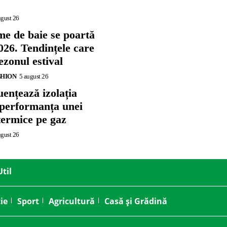
ugust 26
me de baie se poartă
026. Tendințele care
zonul estival
SHION
5 august 26
ențează izolația
 performanța unei
termice pe gaz
ugust 26
Util
ie
Sport
Agricultură
Casă și Grădină