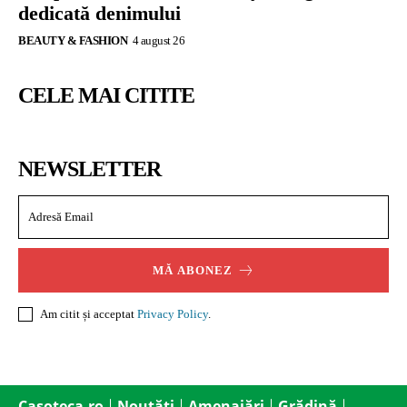
dedicată denimului
BEAUTY & FASHION
4 august 26
CELE MAI CITITE
NEWSLETTER
MĂ ABONEZ
Am citit și acceptat
Privacy Policy
.
Casoteca.ro
Noutăți
Amenajări
Grădină