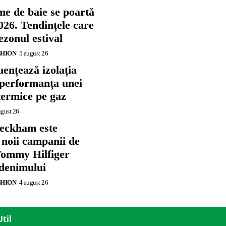
me de baie se poartă
026. Tendințele care
zonul estival
SHION
5 august 26
ențează izolația
 performanța unei
termice pe gaz
ugust 26
eckham este
 noii campanii de
ommy Hilfiger
 denimului
SHION
4 august 26
Util