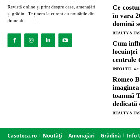
Ce costu
Revistă online și print despre case, amenajări
și grădini. Te ținem la curent cu noutățile din
în vara 2
domeniu
domină se
BEAUTY & FA
Cum influ
locuinței
centrale 
INFO UTIL
4 a
Romeo B
imaginea
toamnă T
dedicată
BEAUTY & FA
Casoteca.ro
Noutăți
Amenajări
Grădină
Info 