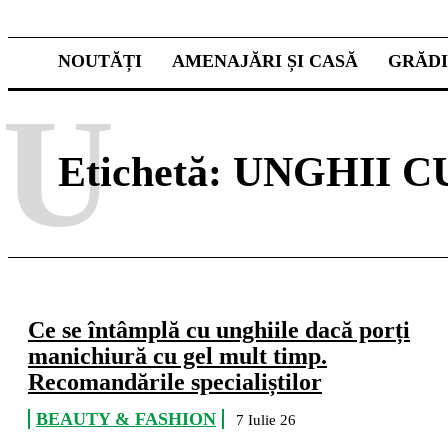
NOUTĂȚI
AMENAJĂRI ȘI CASĂ
GRĂD
U
Etichetă:
UNGHII C
Ce se întâmplă cu unghiile dacă porți
manichiură cu gel mult timp.
Recomandările specialiștilor
BEAUTY & FASHION
7 Iulie 26