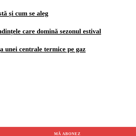
stă și cum se aleg
dințele care domină sezonul estival
a unei centrale termice pe gaz
MĂ ABONEZ