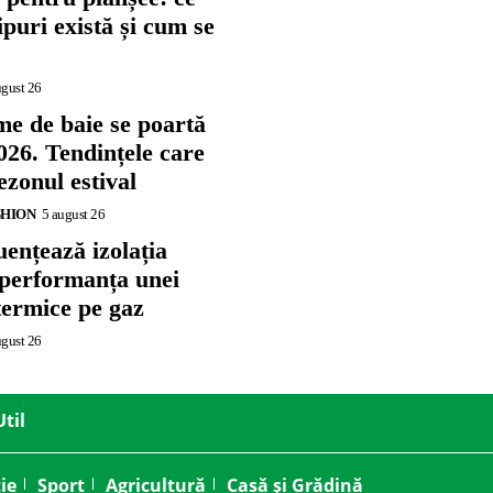
tipuri există și cum se
ugust 26
me de baie se poartă
026. Tendințele care
zonul estival
SHION
5 august 26
ențează izolația
 performanța unei
termice pe gaz
ugust 26
Util
ie
Sport
Agricultură
Casă și Grădină