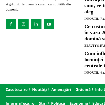
și grădini. Te ținem la curent cu noutățile din
sunt, ce 
domeniu
aleg
INFO UTIL
7 a
Ce costu
în vara 2
domină se
BEAUTY & FA
Cum influ
locuinței
centrale 
INFO UTIL
4 a
Casoteca.ro
Noutăți
Amenajări
Grădină
Info 
InformaTeca.ro
Știri
Politică
Economie
Educaț