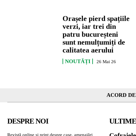
Orașele pierd spațiile
verzi, iar trei din
patru bucureșteni
sunt nemulțumiți de
calitatea aerului
NOUTĂȚI
26 Mai 26
ACORD DE
DESPRE NOI
ULTIME
Cofrajele
Revistă online și print despre case, amenajări