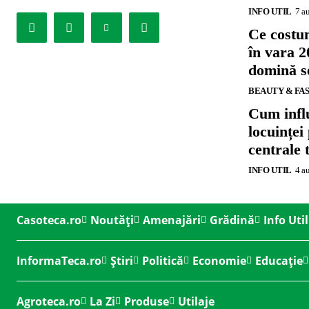
INFO UTIL
7 a
Ce costu
în vara 2
domină se
BEAUTY & FA
Cum influ
locuinței
centrale 
INFO UTIL
4 a
Casoteca.ro
Noutăți
Amenajări
Grădină
Info Util
InformaTeca.ro
Știri
Politică
Economie
Educație
Agroteca.ro
La Zi
Produse
Utilaje