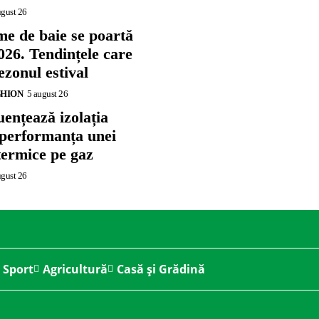
ugust 26
me de baie se poartă
026. Tendințele care
zonul estival
SHION
5 august 26
ențează izolația
 performanța unei
termice pe gaz
ugust 26
Sport
Agricultură
Casă și Grădină