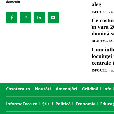
domeniu
aleg
INFO UTIL
7 a
Ce costu
în vara 2
domină se
BEAUTY & FA
Cum influ
locuinței
centrale 
INFO UTIL
4 a
Casoteca.ro
Noutăți
Amenajări
Grădină
Info 
InformaTeca.ro
Știri
Politică
Economie
Educaț