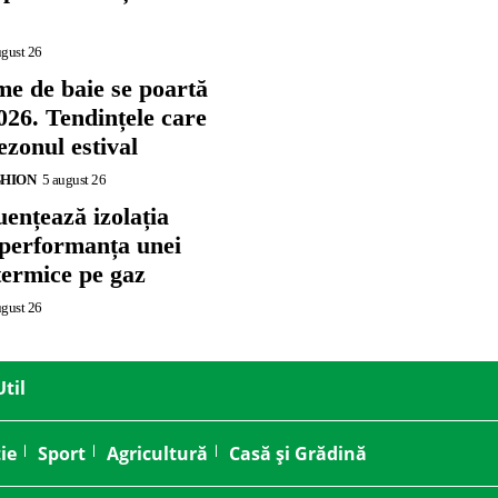
ugust 26
me de baie se poartă
026. Tendințele care
zonul estival
SHION
5 august 26
ențează izolația
 performanța unei
termice pe gaz
ugust 26
Util
ie
Sport
Agricultură
Casă și Grădină