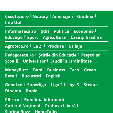
Casoteca.ro
Noutăți
Amenajări
Grădină
Info Util
InformaTeca.ro
Știri
Politică
Economie
Educație
Sport
Agricultură
Casă și Grădină
Agroteca.ro
La Zi
Produse
Utilaje
Pedagoteca.ro
Știrile din Educație
Preșcolar
Școală
Universitar
Studii în Străinătate
MoneyBuzz
Bani
Business
Tech
Green
Retail
București
English
Goool.ro
Superliga
Liga 2
Liga 3
Steaua
Dinamo
Rapid
PRescu
România Informată
Curierul Național
Prahova Liberă
Slatina Buzz
HomeTalks