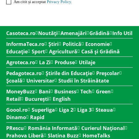
Am citit și acceptat
Privacy Policy
.
Casoteca.ro
Noutăți
Amenajări
Grădină
Info Util
InformaTeca.ro
Știri
Politică
Economie
Educație
Sport
Agricultură
Casă și Grădină
Agroteca.ro
La Zi
Produse
Utilaje
Pedagoteca.ro
Știrile din Educație
Preșcolar
Școală
Universitar
Studii în Străinătate
MoneyBuzz
Bani
Business
Tech
Green
Retail
București
English
Goool.ro
Superliga
Liga 2
Liga 3
Steaua
Dinamo
Rapid
PRescu
România Informată
Curierul Național
Prahova Liberă
Slatina Buzz
HomeTalks