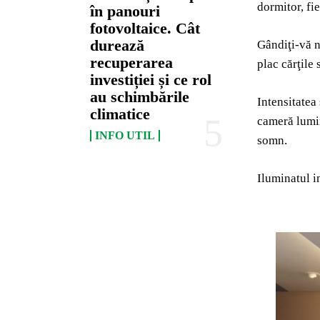
dormitor, fi
în panouri
fotovoltaice. Cât
durează
Gândiţi-vă n
recuperarea
plac cărţile
investiției și ce rol
au schimbările
Intensitatea
climatice
cameră lumin
INFO UTIL
somn.
Iluminatul i