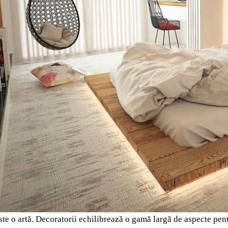
ste o artă. Decoratorii echilibrează o gamă largă de aspecte pen