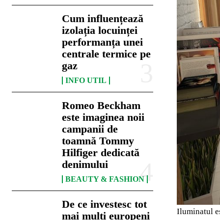
Cum influențează
izolația locuinței
performanța unei
centrale termice pe
gaz
INFO UTIL
Romeo Beckham
este imaginea noii
campanii de
toamnă Tommy
Hilfiger dedicată
denimului
BEAUTY & FASHION
De ce investesc tot
Iluminatul e
mai mulți europeni