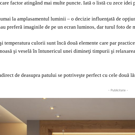
ecare factor atingând mai multe puncte. Iată o listă cu zece idei 
umai la amplasamentul luminii – o decizie influenţată de opţiuni 
 sau preferă imaginile de pe un ecran luminos, dar turul foto de m
 şi temperatura culorii sunt încă două elemente care par practice l
oasă şi veselă în întunericul unei dimineţi timpurii şi relaxarea
ndirect de deasupra patului se potriveşte perfect cu cele două l
- Publicitate -