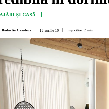
JĂRI ȘI CASĂ
Redacția Casoteca
timp citire:
2
min
13 aprilie 16