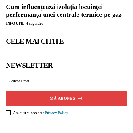
Cum influențează izolația locuinței
performanța unei centrale termice pe gaz
INFO UTIL
4 august 26
CELE MAI CITITE
NEWSLETTER
MĂ ABONEZ
Am citit și acceptat
Privacy Policy
.