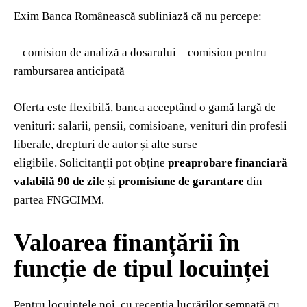
Exim Banca Românească subliniază că nu percepe:
– comision de analiză a dosarului – comision pentru
rambursarea anticipată
Oferta este flexibilă, banca acceptând o gamă largă de
venituri: salarii, pensii, comisioane, venituri din profesii
liberale, drepturi de autor și alte surse
eligibile. Solicitanții pot obține
preaprobare financiară
valabilă 90 de zile
și
promisiune de garantare
din
partea FNGCIMM.
Valoarea finanțării în
funcție de tipul locuinței
Pentru locuințele noi, cu recepția lucrărilor semnată cu