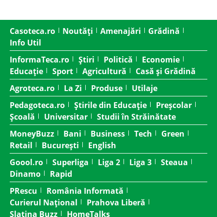
Casoteca.ro
Noutăți
Amenajări
Grădină
Info Util
InformaTeca.ro
Știri
Politică
Economie
Educație
Sport
Agricultură
Casă și Grădină
Agroteca.ro
La Zi
Produse
Utilaje
Pedagoteca.ro
Știrile din Educație
Preșcolar
Școală
Universitar
Studii în Străinătate
MoneyBuzz
Bani
Business
Tech
Green
Retail
București
English
Goool.ro
Superliga
Liga 2
Liga 3
Steaua
Dinamo
Rapid
PRescu
România Informată
Curierul Național
Prahova Liberă
Slatina Buzz
HomeTalks