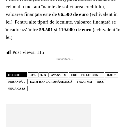
cel mult cinci ani înainte de solicitarea creditului,
valoarea finanțată este de
66.500 de euro
(echivalent în
lei). Pentru alte tipuri de locuințe, valoarea finanțată se
încadrează între
59.501 și 119.000 de euro
(echivalent în
lei).
Post Views:
115
- Publicitate -
ETICHETE
58%
97%
AVANS 5%
CREDITE LOCUINȚE
DAE 7
DOBÂNDĂ 7
EXIM BANCA ROMÂNEASCĂ
FNGCIMM
IRCC
NOUA CASA