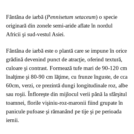
Fântâna de iarbă (
Pennisetum setaceum
) o specie
originară din zonele semi-aride aflate ȋn nordul
Africii şi sud-vestul Asiei.
Fântâna de iarbă este o plantă care se impune ȋn orice
grădină devenind punct de atracţie, oferind textură,
culoare şi contrast. Formează tufe mari de 90-120 cm
ȋnalţime şi 80-90 cm lăţime, cu frunze ȋnguste, de cca
60cm, verzi, ce prezintă dungi longitudinale roz, albe
sau roşii. Ȋnfloreşte din mijlocul verii până la sfârşitul
toamnei, florile vişiniu-roz-maronii fiind grupate ȋn
panicule pufoase şi rămanând pe tije şi pe perioada
iernii.