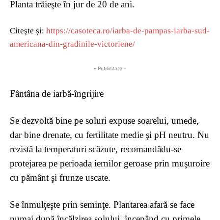
Planta trăieşte ȋn jur de 20 de ani.
Citeşte şi:
https://casoteca.ro/iarba-de-pampas-iarba-sud-
americana-din-gradinile-victoriene/
- Publicitate -
Fântâna de iarbă-ȋngrijire
Se dezvoltă bine pe soluri expuse soarelui, umede,
dar bine drenate, cu fertilitate medie şi pH neutru. Nu
rezistă la temperaturi scăzute, recomandâdu-se
protejarea pe perioada iernilor geroase prin muşuroire
cu pământ şi frunze uscate.
Se ȋnmulţeşte prin seminţe. Plantarea afară se face
numai după ȋncălzirea solului, ȋncepând cu primele