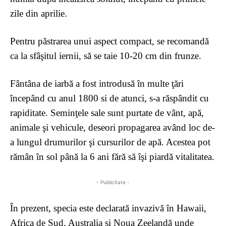
zile din aprilie.
Pentru păstrarea unui aspect compact, se recomandă
ca la sfâşitul iernii, să se taie 10-20 cm din frunze.
Fântâna de iarbă a fost introdusă ȋn multe ţări
ȋncepând cu anul 1800 si de atunci, s-a răspândit cu
rapiditate. Seminţele sale sunt purtate de vânt, apă,
animale şi vehicule, deseori propagarea având loc de-
a lungul drumurilor şi cursurilor de apă. Acestea pot
rămân ȋn sol până la 6 ani fără să ȋşi piardă vitalitatea.
- Publicitate -
Ȋn prezent, specia este declarată invazivă ȋn Hawaii,
Africa de Sud, Australia şi Noua Zeelandă unde