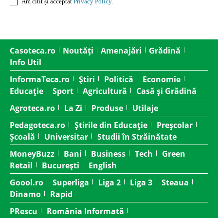
Am citit și acceptat
Privacy Policy
.
Casoteca.ro
Noutăți
Amenajări
Grădină
Info Util
InformaTeca.ro
Știri
Politică
Economie
Educație
Sport
Agricultură
Casă și Grădină
Agroteca.ro
La Zi
Produse
Utilaje
Pedagoteca.ro
Știrile din Educație
Preșcolar
Școală
Universitar
Studii în Străinătate
MoneyBuzz
Bani
Business
Tech
Green
Retail
București
English
Goool.ro
Superliga
Liga 2
Liga 3
Steaua
Dinamo
Rapid
PRescu
România Informată