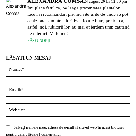
ALEXANDRA COMSA
24 august 20 La 12:59 pm
Imi place fatul ca, pe langa prezentarea plantelor,
faceti si recomandari privind site-urile de unde se pot
achiziona semintele lor! Este foarte bine, pentru ca,.
astfel, noi, iubitorii lor, nu mai opierdem timp cautand
pe internet. Va felicit!
RĂSPUNDEȚI
LĂSAȚI UN MESAJ
Nu
Ema
Web
Salvați numele meu, adresa de e-mail și site-ul web în acest browser
pentru data viitoare i comentariu.